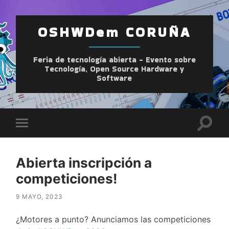
OSHWDem CORUÑA
Feria de tecnología abierta - Evento sobre
Tecnología, Open Source Hardware y
Software
Altern
Alternar
el
el
camp
menú
de
móvil
búsqu
Abierta inscripción a
competiciones!
9 MAYO, 2023
¿Motores a punto? Anunciamos las competiciones