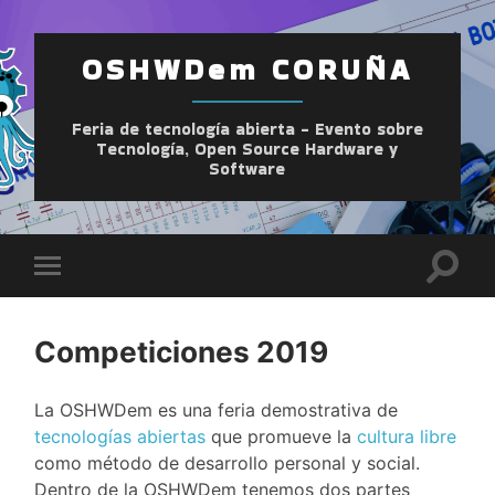
OSHWDem CORUÑA
Feria de tecnología abierta - Evento sobre
Tecnología, Open Source Hardware y
Software
Altern
Alternar
el
el
camp
menú
de
móvil
búsqu
Competiciones 2019
La OSHWDem es una feria demostrativa de
tecnologías abiertas
que promueve la
cultura libre
como método de desarrollo personal y social.
Dentro de la OSHWDem tenemos dos partes