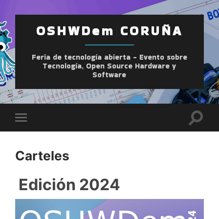
OSHWDem CORUÑA
Feria de tecnología abierta - Evento sobre
Tecnología, Open Source Hardware y
Software
Altern
Alternar
el
el
camp
menú
de
móvil
búsqu
Carteles
Edición 2024