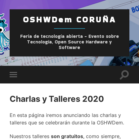
OSHWDem CORUÑA
Feria de tecnología abierta - Evento sobre
Tecnología, Open Source Hardware y
Software
Altern
Alternar
el
el
camp
menú
de
móvil
búsqu
Charlas y Talleres 2020
En esta página iremos anunciando las charlas y
talleres que se celebrarán durante la OSHWDem.
Nuestros talleres
son gratuitos
, como siempre,