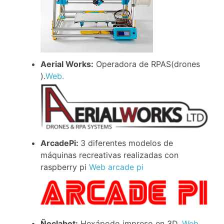
Aerial Works:
Operadora de RPAS(drones
).
Web.
ArcadePi:
3 diferentes modelos de
máquinas recreativas realizadas con
raspberry pi
Web
arcade pi
Ñoclabot:
Hexápodo impreso en 3D.
Web