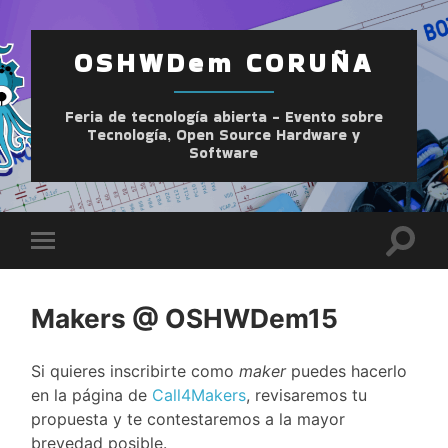
OSHWDem CORUÑA
Feria de tecnología abierta - Evento sobre
Tecnología, Open Source Hardware y
Software
Altern
Alternar
el
el
camp
menú
de
móvil
búsqu
Makers @ OSHWDem15
Si quieres inscribirte como
maker
puedes hacerlo
en la página de
Call4Makers
, revisaremos tu
propuesta y te contestaremos a la mayor
brevedad posible.