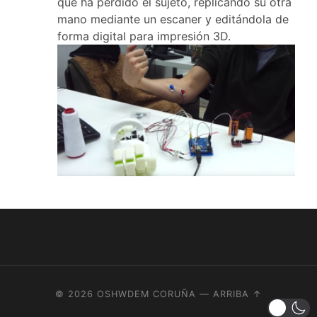
que ha perdido el sujeto, replicando su otra
mano mediante un escaner y editándola de
forma digital para impresión 3D.
© 2026
OSHWDEM CORUÑA
—
ARRIBA ↑