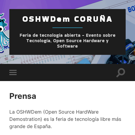
OSHWDem CORUÑA
Feria de tecnología abierta - Evento sobre
Tecnología, Open Source Hardware y
Software
Altern
Alternar
el
el
camp
menú
de
móvil
búsqu
Prensa
La OSHWDem (Open Source HardWare
Demostration) es la feria de tecnología libre más
grande de España.