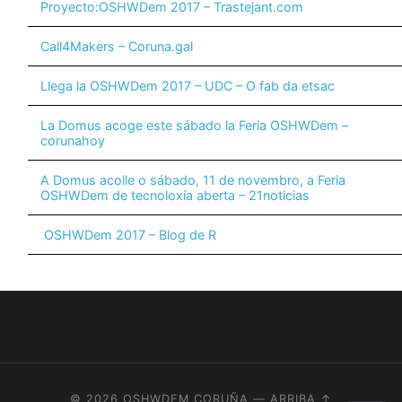
Proyecto:OSHWDem 2017 – Trastejant.com
Call4Makers – Coruna.gal
Llega la OSHWDem 2017 – UDC – O fab da etsac
La Domus acoge este sábado la Feria OSHWDem –
corunahoy
A Domus acolle o sábado, 11 de novembro, a Feria
OSHWDem de tecnoloxía aberta – 21noticias
OSHWDem 2017 – Blog de R
© 2026
OSHWDEM CORUÑA
—
ARRIBA ↑