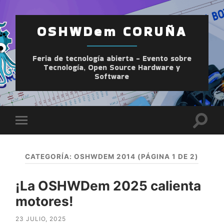
OSHWDem CORUÑA
Feria de tecnología abierta - Evento sobre
Tecnología, Open Source Hardware y
Software
Altern
Alternar
el
el
camp
menú
de
móvil
búsqu
CATEGORÍA:
OSHWDEM 2014
(PÁGINA 1 DE 2)
¡La OSHWDem 2025 calienta
motores!
23 JULIO, 2025