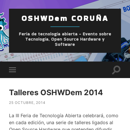
OSHWDem CORUÑA
Feria de tecnología abierta - Evento sobre
Tecnología, Open Source Hardware y
Software
Altern
Alternar
el
el
camp
menú
de
móvil
búsqu
Talleres OSHWDem 2014
25 OCTUBRE, 2014
La III Feria de Tecnología Abierta celebrará, como
en cada edición, una serie de talleres ligados al
Open Source Hardware que pretenden difundir