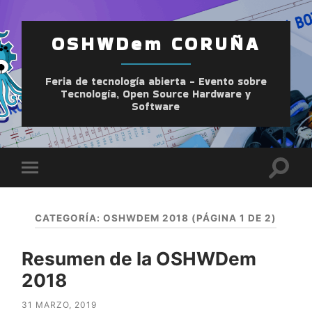
OSHWDem CORUÑA
Feria de tecnología abierta - Evento sobre
Tecnología, Open Source Hardware y
Software
Altern
Alternar
el
el
camp
menú
de
móvil
búsqu
CATEGORÍA:
OSHWDEM 2018
(PÁGINA 1 DE 2)
Resumen de la OSHWDem
2018
31 MARZO, 2019