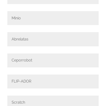
Minio
Abrelatas
Ceporrobot
FLIP-ADOR
Scratch