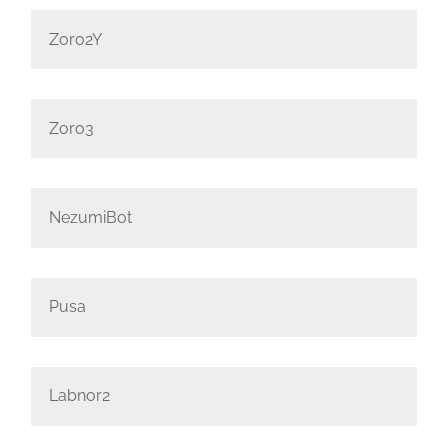
Zoro2Y
Zoro3
NezumiBot
Pusa
Labnor2