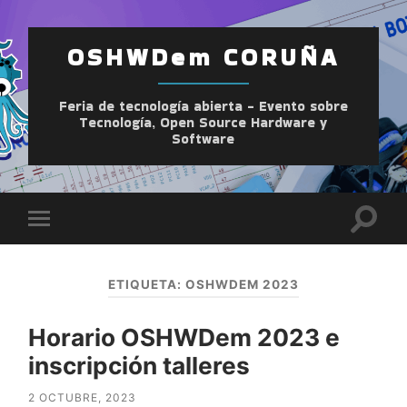
OSHWDem CORUÑA
Feria de tecnología abierta - Evento sobre
Tecnología, Open Source Hardware y
Software
Altern
Alternar
el
el
camp
menú
de
móvil
búsqu
ETIQUETA:
OSHWDEM 2023
Horario OSHWDem 2023 e
inscripción talleres
2 OCTUBRE, 2023