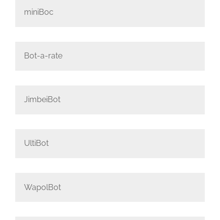
miniBoc
Bot-a-rate
JimbeiBot
UltiBot
WapolBot