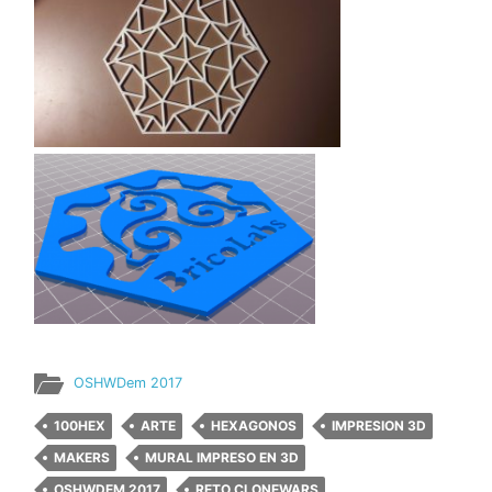
OSHWDem 2017
100HEX
ARTE
HEXAGONOS
IMPRESION 3D
MAKERS
MURAL IMPRESO EN 3D
OSHWDEM 2017
RETO CLONEWARS