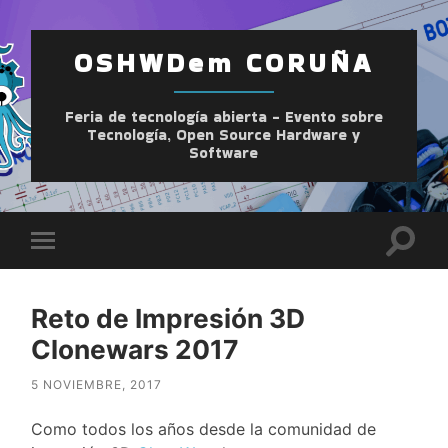
OSHWDem CORUÑA
Feria de tecnología abierta - Evento sobre
Tecnología, Open Source Hardware y
Software
Altern
Alternar
el
el
camp
menú
de
móvil
búsqu
Reto de Impresión 3D
Clonewars 2017
5 NOVIEMBRE, 2017
Como todos los años desde la comunidad de