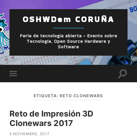
OSHWDem CORUÑA
Feria de tecnología abierta - Evento sobre
Tecnología, Open Source Hardware y
Software
Altern
Alternar
el
el
camp
menú
de
móvil
búsqu
ETIQUETA:
RETO CLONEWARS
Reto de Impresión 3D
Clonewars 2017
5 NOVIEMBRE, 2017