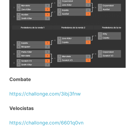
Combate
https://challonge.com/3ibj3fnw
Velocistas
https://challonge.com/6601q0vn