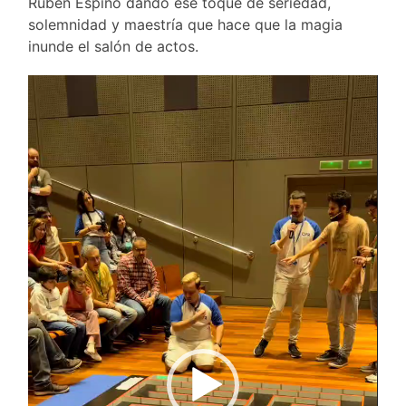
Rubén Espino dando ese toque de seriedad,
solemnidad y maestría que hace que la magia
inunde el salón de actos.
Reproductor
de
vídeo