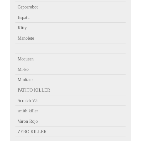
Ceporrobot
Espatu
Kitty
Manolete
Mcqueen
Mi-ko
Minitaur
PATITO KILLER
Scratch V3
smith killer
Varon Rojo
ZERO KILLER