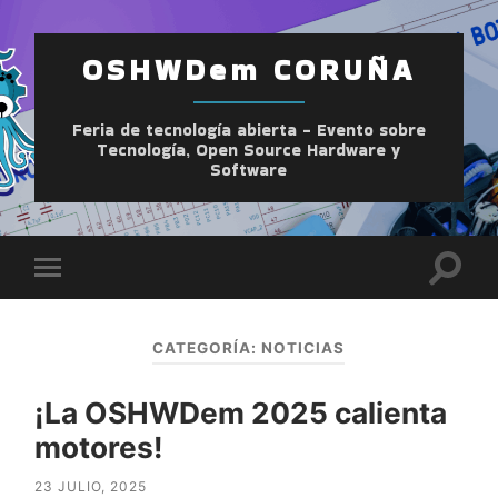
OSHWDem CORUÑA
Feria de tecnología abierta - Evento sobre
Tecnología, Open Source Hardware y
Software
Altern
Alternar
el
el
camp
menú
de
móvil
búsqu
CATEGORÍA:
NOTICIAS
¡La OSHWDem 2025 calienta
motores!
23 JULIO, 2025