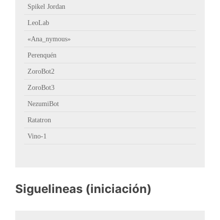
Spikel Jordan
LeoLab
«Ana_nymous»
Perenquén
ZoroBot2
ZoroBot3
NezumiBot
Ratatron
Vino-1
Siguelineas (iniciación)