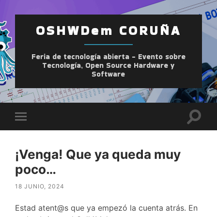
OSHWDem CORUÑA
Feria de tecnología abierta - Evento sobre
Tecnología, Open Source Hardware y
Software
Altern
Alternar
el
el
camp
menú
de
móvil
búsqu
¡Venga! Que ya queda muy
poco…
18 JUNIO, 2024
Estad atent@s que ya empezó la cuenta atrás. En