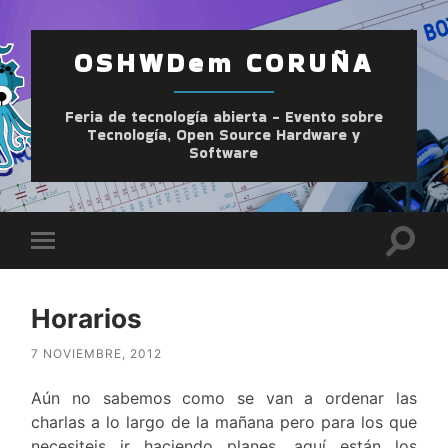
OSHWDem CORUÑA
Feria de tecnología abierta - Evento sobre
Tecnología, Open Source Hardware y
Software
Altern
Alternar
el
el
camp
menú
de
móvil
búsqu
Horarios
7 NOVIEMBRE, 2012
Aún no sabemos como se van a ordenar las
charlas a lo largo de la mañana pero para los que
necesiteis ir haciendo planes, aquí están los