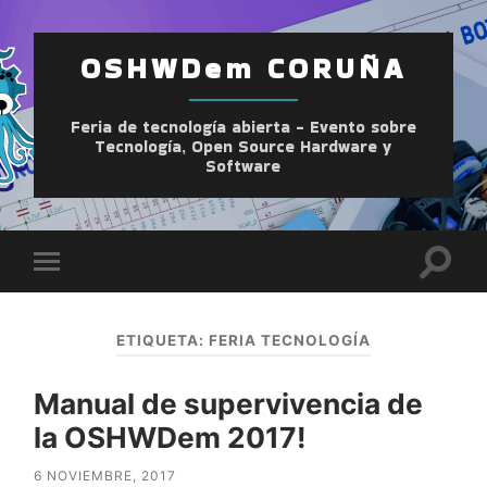
OSHWDem CORUÑA
Feria de tecnología abierta - Evento sobre
Tecnología, Open Source Hardware y
Software
Altern
Alternar
el
el
camp
menú
de
móvil
búsqu
ETIQUETA:
FERIA TECNOLOGÍA
Manual de supervivencia de
la OSHWDem 2017!
6 NOVIEMBRE, 2017