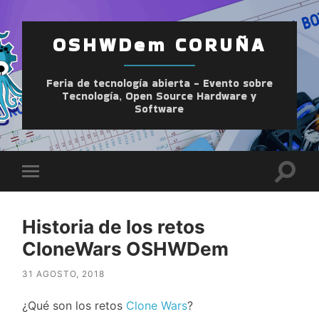
OSHWDem CORUÑA
Feria de tecnología abierta - Evento sobre
Tecnología, Open Source Hardware y
Software
Altern
Alternar
el
el
camp
menú
de
móvil
búsqu
Historia de los retos
CloneWars OSHWDem
31 AGOSTO, 2018
¿Qué son los retos
Clone Wars
?