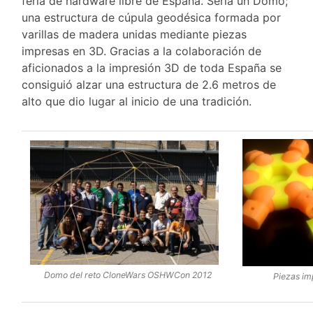
feria de hardware libre de España. Sería un Domo;
una estructura de cúpula geodésica formada por
varillas de madera unidas mediante piezas
impresas en 3D. Gracias a la colaboración de
aficionados a la impresión 3D de toda España se
consiguió alzar una estructura de 2.6 metros de
alto que dio lugar al inicio de una tradición.
Domo del reto CloneWars OSHWCon 2012
Piezas im