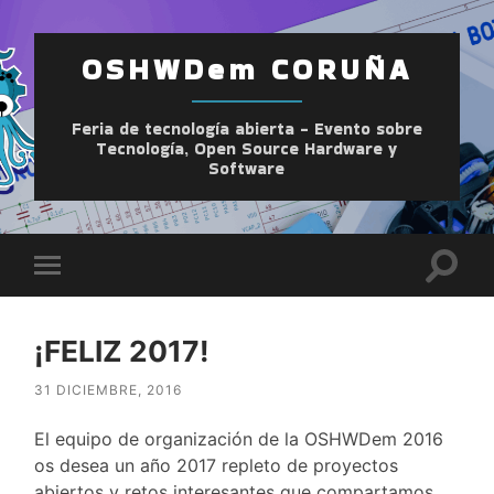
OSHWDem CORUÑA
Feria de tecnología abierta - Evento sobre
Tecnología, Open Source Hardware y
Software
Altern
Alternar
el
el
camp
menú
de
móvil
búsqu
¡FELIZ 2017!
31 DICIEMBRE, 2016
El equipo de organización de la OSHWDem 2016
os desea un año 2017 repleto de proyectos
abiertos y retos interesantes que compartamos