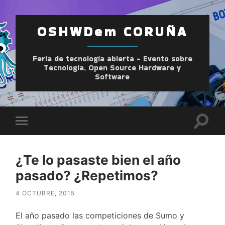
OSHWDem CORUÑA
Feria de tecnología abierta - Evento sobre
Tecnología, Open Source Hardware y
Software
Altern
Alternar
el
el
camp
menú
de
móvil
búsqu
¿Te lo pasaste bien el año
pasado? ¿Repetimos?
4 OCTUBRE, 2015
El año pasado las competiciones de Sumo y