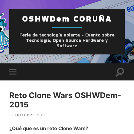
OSHWDem CORUÑA
Feria de tecnología abierta - Evento sobre
Tecnología, Open Source Hardware y
Software
Altern
Alternar
el
el
camp
menú
de
móvil
búsqu
Reto Clone Wars OSHWDem-
2015
31 OCTUBRE, 2015
¿Qué que es un reto Clone Wars?