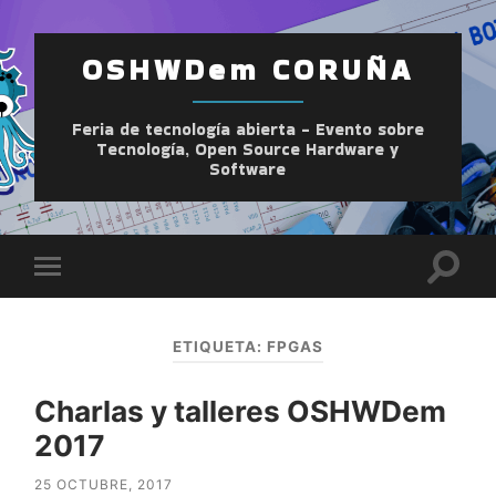
OSHWDem CORUÑA
Feria de tecnología abierta - Evento sobre
Tecnología, Open Source Hardware y
Software
Altern
Alternar
el
el
camp
menú
de
móvil
búsqu
ETIQUETA:
FPGAS
Charlas y talleres OSHWDem
2017
25 OCTUBRE, 2017