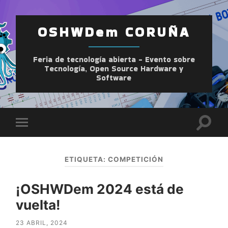
OSHWDem CORUÑA
Feria de tecnología abierta - Evento sobre
Tecnología, Open Source Hardware y
Software
Altern
Alternar
el
el
camp
menú
de
móvil
búsqu
ETIQUETA:
COMPETICIÓN
¡OSHWDem 2024 está de
vuelta!
23 ABRIL, 2024